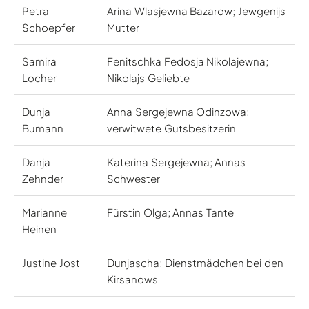
Petra
Arina Wlasjewna Bazarow; Jewgenijs
Schoepfer
Mutter
Samira
Fenitschka Fedosja Nikolajewna;
Locher
Nikolajs Geliebte
Dunja
Anna Sergejewna Odinzowa;
Bumann
verwitwete Gutsbesitzerin
Danja
Katerina Sergejewna; Annas
Zehnder
Schwester
Marianne
Fürstin Olga; Annas Tante
Heinen
Justine Jost
Dunjascha; Dienstmädchen bei den
Kirsanows