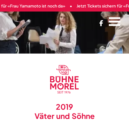
r «Frau Yamamoto ist noch da»
Jetzt Tickets sichern für «Frau

2019
Väter und Söhne