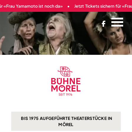
ür «Frau Yamamoto ist noch da»
Jetzt Tickets sichern für «Fra

BIS 1975 AUFGEFÜHRTE THEATERSTÜCKE IN
MÖREL