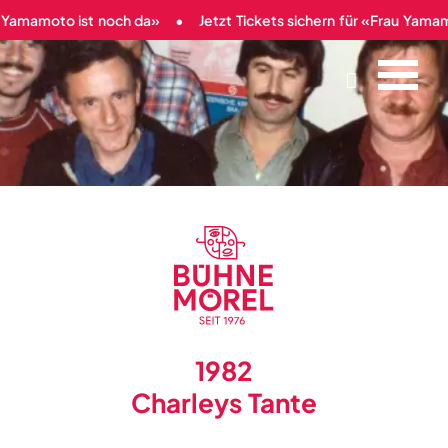
mamoto ist noch da»
Jetzt Tickets sichern für «Frau Yamamoto 

1982
Charleys Tante