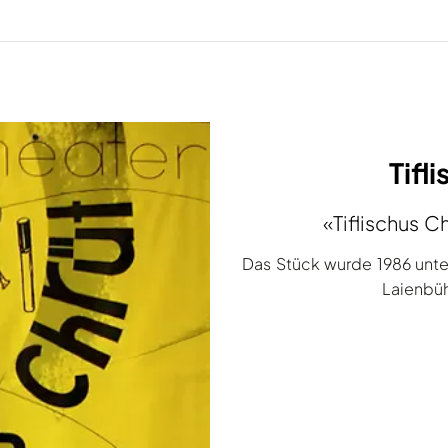
Tifl
«Tiflischus C
Das Stück wurde 1986 unte
Laienbüh