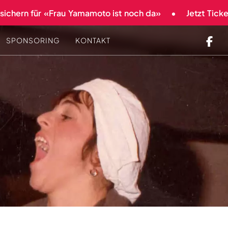
chern für «Frau Yamamoto ist noch da»
Jetzt Tickets 
SPONSORING
KONTAKT
