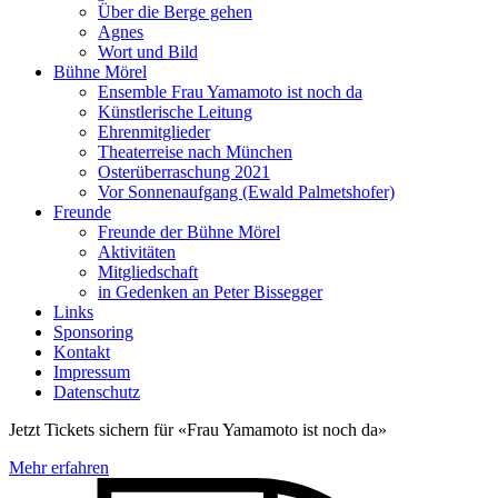
Über die Berge gehen
Agnes
Wort und Bild
Bühne Mörel
Ensemble Frau Yamamoto ist noch da
Künstlerische Leitung
Ehrenmitglieder
Theaterreise nach München
Osterüberraschung 2021
Vor Sonnenaufgang (Ewald Palmetshofer)
Freunde
Freunde der Bühne Mörel
Aktivitäten
Mitgliedschaft
in Gedenken an Peter Bissegger
Links
Sponsoring
Kontakt
Impressum
Datenschutz
Jetzt Tickets sichern für «Frau Yamamoto ist noch da»
Mehr erfahren