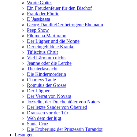
Worte Gottes
Ein Freudenfeuer für den Bischof
Frank der Fünfte
D`Jasskassa
Georg Dandin/Der betrogene Ehemann
Peep Show
Filumena Marturano
Der Lügner und die Nonne
Der eingebildete Kranke
Tiflischus Chrüt
Viel Lärm um nichts
Jeanne oder die Lerche
Theaterfasnacht
Die Kindermörderin
Charleys Tante
Romulus der Grosse
Der Lügner
Der Verrat von Novara
Jozzelin, der Drachentöter von Naters
Der letzte Sander von Oberried
Draussen vor der Tür
Weh dem der lügt
Santa Cruz
Die Eroberung der Prinzessin Turandot
Lesungen