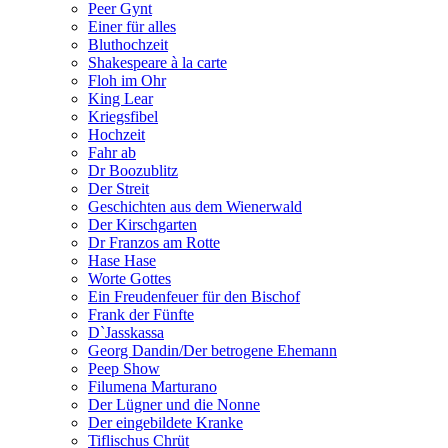
Peer Gynt
Einer für alles
Bluthochzeit
Shakespeare à la carte
Floh im Ohr
King Lear
Kriegsfibel
Hochzeit
Fahr ab
Dr Boozublitz
Der Streit
Geschichten aus dem Wienerwald
Der Kirschgarten
Dr Franzos am Rotte
Hase Hase
Worte Gottes
Ein Freudenfeuer für den Bischof
Frank der Fünfte
D`Jasskassa
Georg Dandin/Der betrogene Ehemann
Peep Show
Filumena Marturano
Der Lügner und die Nonne
Der eingebildete Kranke
Tiflischus Chrüt