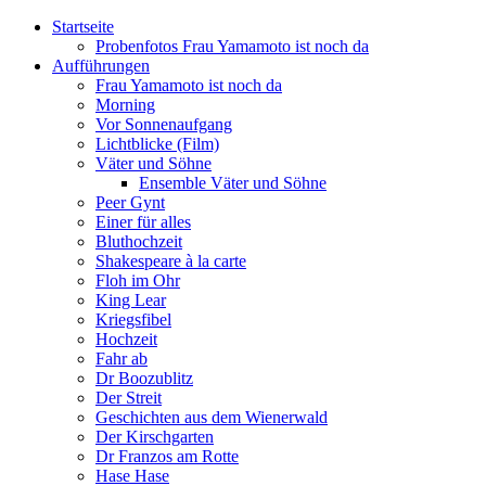
Startseite
Probenfotos Frau Yamamoto ist noch da
Aufführungen
Frau Yamamoto ist noch da
Morning
Vor Sonnenaufgang
Lichtblicke (Film)
Väter und Söhne
Ensemble Väter und Söhne
Peer Gynt
Einer für alles
Bluthochzeit
Shakespeare à la carte
Floh im Ohr
King Lear
Kriegsfibel
Hochzeit
Fahr ab
Dr Boozublitz
Der Streit
Geschichten aus dem Wienerwald
Der Kirschgarten
Dr Franzos am Rotte
Hase Hase