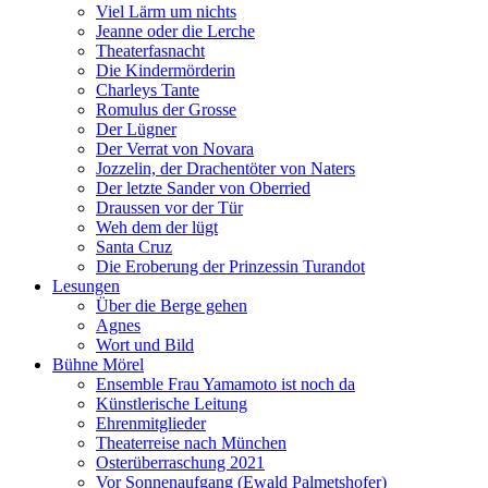
Viel Lärm um nichts
Jeanne oder die Lerche
Theaterfasnacht
Die Kindermörderin
Charleys Tante
Romulus der Grosse
Der Lügner
Der Verrat von Novara
Jozzelin, der Drachentöter von Naters
Der letzte Sander von Oberried
Draussen vor der Tür
Weh dem der lügt
Santa Cruz
Die Eroberung der Prinzessin Turandot
Lesungen
Über die Berge gehen
Agnes
Wort und Bild
Bühne Mörel
Ensemble Frau Yamamoto ist noch da
Künstlerische Leitung
Ehrenmitglieder
Theaterreise nach München
Osterüberraschung 2021
Vor Sonnenaufgang (Ewald Palmetshofer)