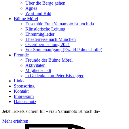
Über die Berge gehen
Agnes
Wort und Bild
Bühne Mörel
Ensemble Frau Yamamoto ist noch da
Künstlerische Leitung
Ehrenmitglieder
Theaterreise nach München
Osterüberraschung 2021
Vor Sonnenaufgang (Ewald Palmetshofer)
Freunde
Freunde der Bühne Mörel
Aktivitäten
Mitgliedschaft
in Gedenken an Peter Bissegger
Links
Sponsoring
Kontakt
Impressum
Datenschutz
Jetzt Tickets sichern für «Frau Yamamoto ist noch da»
Mehr erfahren