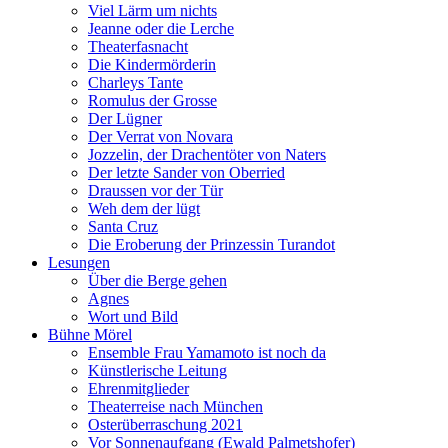
Viel Lärm um nichts
Jeanne oder die Lerche
Theaterfasnacht
Die Kindermörderin
Charleys Tante
Romulus der Grosse
Der Lügner
Der Verrat von Novara
Jozzelin, der Drachentöter von Naters
Der letzte Sander von Oberried
Draussen vor der Tür
Weh dem der lügt
Santa Cruz
Die Eroberung der Prinzessin Turandot
Lesungen
Über die Berge gehen
Agnes
Wort und Bild
Bühne Mörel
Ensemble Frau Yamamoto ist noch da
Künstlerische Leitung
Ehrenmitglieder
Theaterreise nach München
Osterüberraschung 2021
Vor Sonnenaufgang (Ewald Palmetshofer)