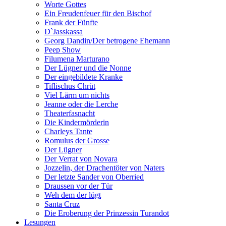
Worte Gottes
Ein Freudenfeuer für den Bischof
Frank der Fünfte
D`Jasskassa
Georg Dandin/Der betrogene Ehemann
Peep Show
Filumena Marturano
Der Lügner und die Nonne
Der eingebildete Kranke
Tiflischus Chrüt
Viel Lärm um nichts
Jeanne oder die Lerche
Theaterfasnacht
Die Kindermörderin
Charleys Tante
Romulus der Grosse
Der Lügner
Der Verrat von Novara
Jozzelin, der Drachentöter von Naters
Der letzte Sander von Oberried
Draussen vor der Tür
Weh dem der lügt
Santa Cruz
Die Eroberung der Prinzessin Turandot
Lesungen