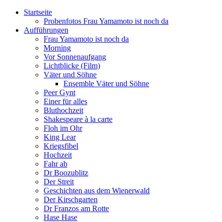
Startseite
Probenfotos Frau Yamamoto ist noch da
Aufführungen
Frau Yamamoto ist noch da
Morning
Vor Sonnenaufgang
Lichtblicke (Film)
Väter und Söhne
Ensemble Väter und Söhne
Peer Gynt
Einer für alles
Bluthochzeit
Shakespeare à la carte
Floh im Ohr
King Lear
Kriegsfibel
Hochzeit
Fahr ab
Dr Boozublitz
Der Streit
Geschichten aus dem Wienerwald
Der Kirschgarten
Dr Franzos am Rotte
Hase Hase