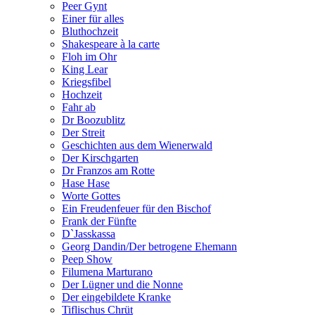
Peer Gynt
Einer für alles
Bluthochzeit
Shakespeare à la carte
Floh im Ohr
King Lear
Kriegsfibel
Hochzeit
Fahr ab
Dr Boozublitz
Der Streit
Geschichten aus dem Wienerwald
Der Kirschgarten
Dr Franzos am Rotte
Hase Hase
Worte Gottes
Ein Freudenfeuer für den Bischof
Frank der Fünfte
D`Jasskassa
Georg Dandin/Der betrogene Ehemann
Peep Show
Filumena Marturano
Der Lügner und die Nonne
Der eingebildete Kranke
Tiflischus Chrüt