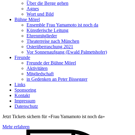
Über die Berge gehen
Agnes
Wort und Bild
Bühne Mörel
Ensemble Frau Yamamoto ist noch da
Künstlerische Leitung
Ehrenmitglieder
Theaterreise nach München
Osterüberraschung 2021
Vor Sonnenaufgang (Ewald Palmetshofer)
Freunde
Freunde der Bühne Mörel
Aktivitäten
Mitgliedschaft
in Gedenken an Peter Bissegger
Links
Sponsoring
Kontakt
Impressum
Datenschutz
Jetzt Tickets sichern für «Frau Yamamoto ist noch da»
Mehr erfahren