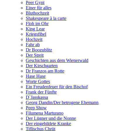
Peer Gynt
Einer für alles
Bluthochzeit
Shakespeare à la carte
Floh im Ohr
King Lear
Kriegsfibel
Hochzeit
Fahr ab
Dr Boozublitz
Der Streit
Geschichten aus dem Wienerwald
Der Kirschgarten
Dr Franzos am Rotte
Hase Hase
Worte Gottes
Ein Freudenfeuer für den Bischof
Frank der Fünfte
D`Jasskassa
Georg Dandin/Der betrogene Ehemann
Peep Show
Filumena Marturano
Der Lügner und die Nonne
Der eingebildete Kranke
Tiflischus Chrüt