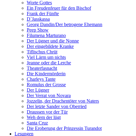
Worte Gottes
Ein Freudenfeuer für den Bischof
Frank der Fünfte
D`Jasskassa
Georg Dandin/Der betrogene Ehemann
Peep Show
Filumena Marturano
Der Lügner und die Nonne
Der eingebildete Kranke
Tiflischus Chrüt
Viel Lärm um nichts
Jeanne oder die Lerche
Theaterfasnacht
Die Kindermörderin
Charleys Tante
Romulus der Grosse
Der Lügner
Der Verrat von Novara
Jozzelin, der Drachentöter von Naters
Der letzte Sander von Oberried
Draussen vor der Tür
Weh dem der lügt
Santa Cruz
Die Eroberung der Prinzessin Turandot
Lesungen