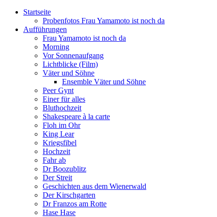
Startseite
Probenfotos Frau Yamamoto ist noch da
Aufführungen
Frau Yamamoto ist noch da
Morning
Vor Sonnenaufgang
Lichtblicke (Film)
Väter und Söhne
Ensemble Väter und Söhne
Peer Gynt
Einer für alles
Bluthochzeit
Shakespeare à la carte
Floh im Ohr
King Lear
Kriegsfibel
Hochzeit
Fahr ab
Dr Boozublitz
Der Streit
Geschichten aus dem Wienerwald
Der Kirschgarten
Dr Franzos am Rotte
Hase Hase