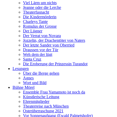
Viel Lärm um nichts
Jeanne oder die Lerche
Theaterfasnacht
Die Kindermörderin
Charleys Tante
Romulus der Grosse
Der Lügner
Der Verrat von Novara
Jozzelin, der Drachentöter von Naters
Der letzte Sander von Oberried
Draussen vor der Tür
Weh dem der lügt
Santa Cruz
Die Eroberung der Prinzessin Turandot
Lesungen
Über die Berge gehen
Agnes
Wort und Bild
Bühne Mörel
Ensemble Frau Yamamoto ist noch da
Künstlerische Leitung
Ehrenmitglieder
Theaterreise nach München
Osterüberraschung 2021
Vor Sonnenaufgang (Ewald Palmetshofer)