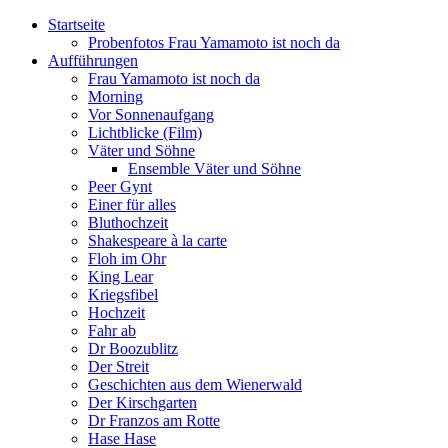
Startseite
Probenfotos Frau Yamamoto ist noch da
Aufführungen
Frau Yamamoto ist noch da
Morning
Vor Sonnenaufgang
Lichtblicke (Film)
Väter und Söhne
Ensemble Väter und Söhne
Peer Gynt
Einer für alles
Bluthochzeit
Shakespeare à la carte
Floh im Ohr
King Lear
Kriegsfibel
Hochzeit
Fahr ab
Dr Boozublitz
Der Streit
Geschichten aus dem Wienerwald
Der Kirschgarten
Dr Franzos am Rotte
Hase Hase