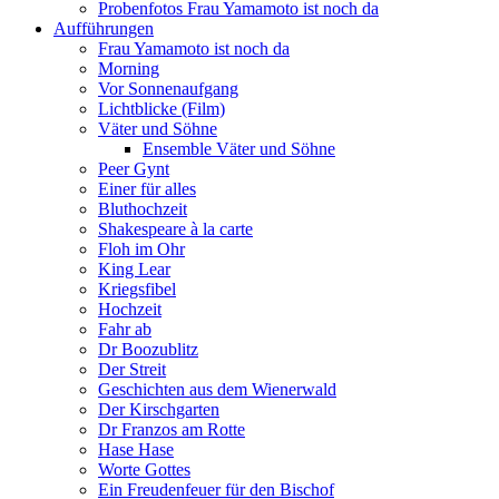
Probenfotos Frau Yamamoto ist noch da
Aufführungen
Frau Yamamoto ist noch da
Morning
Vor Sonnenaufgang
Lichtblicke (Film)
Väter und Söhne
Ensemble Väter und Söhne
Peer Gynt
Einer für alles
Bluthochzeit
Shakespeare à la carte
Floh im Ohr
King Lear
Kriegsfibel
Hochzeit
Fahr ab
Dr Boozublitz
Der Streit
Geschichten aus dem Wienerwald
Der Kirschgarten
Dr Franzos am Rotte
Hase Hase
Worte Gottes
Ein Freudenfeuer für den Bischof