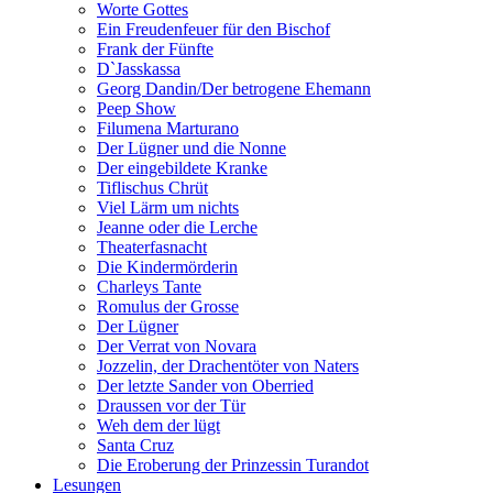
Worte Gottes
Ein Freudenfeuer für den Bischof
Frank der Fünfte
D`Jasskassa
Georg Dandin/Der betrogene Ehemann
Peep Show
Filumena Marturano
Der Lügner und die Nonne
Der eingebildete Kranke
Tiflischus Chrüt
Viel Lärm um nichts
Jeanne oder die Lerche
Theaterfasnacht
Die Kindermörderin
Charleys Tante
Romulus der Grosse
Der Lügner
Der Verrat von Novara
Jozzelin, der Drachentöter von Naters
Der letzte Sander von Oberried
Draussen vor der Tür
Weh dem der lügt
Santa Cruz
Die Eroberung der Prinzessin Turandot
Lesungen