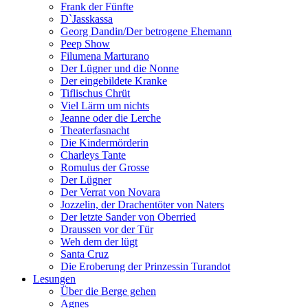
Frank der Fünfte
D`Jasskassa
Georg Dandin/Der betrogene Ehemann
Peep Show
Filumena Marturano
Der Lügner und die Nonne
Der eingebildete Kranke
Tiflischus Chrüt
Viel Lärm um nichts
Jeanne oder die Lerche
Theaterfasnacht
Die Kindermörderin
Charleys Tante
Romulus der Grosse
Der Lügner
Der Verrat von Novara
Jozzelin, der Drachentöter von Naters
Der letzte Sander von Oberried
Draussen vor der Tür
Weh dem der lügt
Santa Cruz
Die Eroberung der Prinzessin Turandot
Lesungen
Über die Berge gehen
Agnes